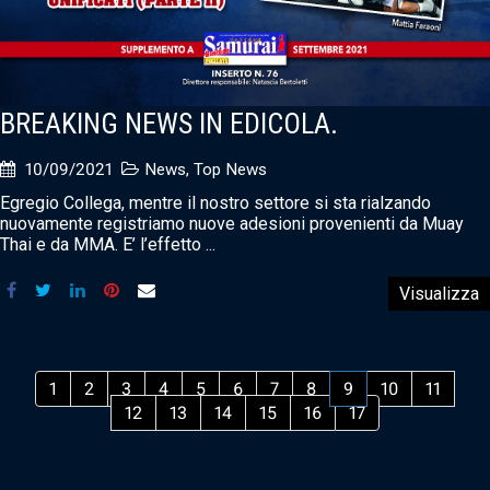
BREAKING NEWS IN EDICOLA.
10/09/2021
News
,
Top News
Egregio Collega, mentre il nostro settore si sta rialzando
nuovamente registriamo nuove adesioni provenienti da Muay
Thai e da MMA. E’ l’effetto ...
Visualizza
1
2
3
4
5
6
7
8
9
10
11
12
13
14
15
16
17