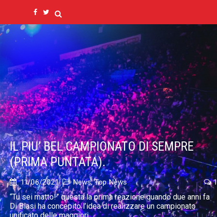
IL PIU’ BEL CAMPIONATO DI SEMPRE
(PRIMA PUNTATA).
11/06/2021
News
,
Top News
1
“Tu sei matto!” questa la prima reazione quando due anni fa
Di Blasi ha concepito l’idea di realizzare un campionato
unificato delle maggiori ...