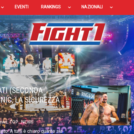
EVENTI
RANKINGS
NAZIONALI
ATI (SECONDA
INIC, LA SICUREZZA
ews
,
TOP_NEWS
to. A tutti è chiaro quanto sia