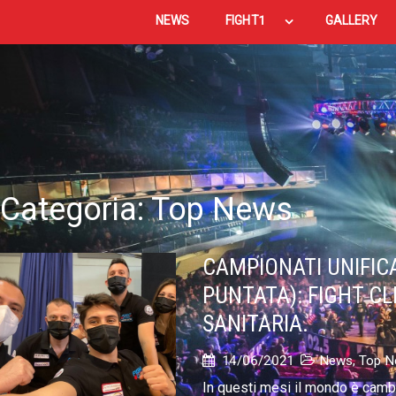
NEWS
FIGHT1
GALLERY
Categoria:
Top News
CAMPIONATI UNIFIC
PUNTATA): FIGHT CL
SANITARIA.
14/06/2021
News
,
Top N
In questi mesi il mondo è cambia