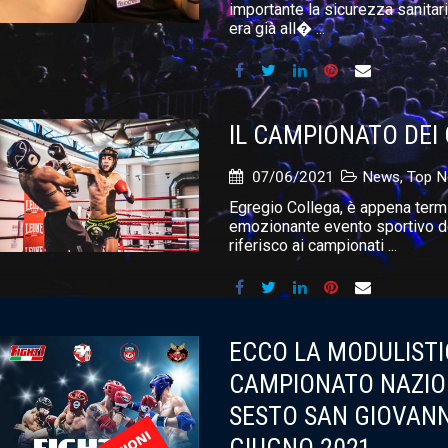
importante la sicurezza sanitari
era già all� ...
IL CAMPIONATO DEI
07/06/2021
News
,
Top 
Egregio Collega, è appena termi
emozionante evento sportivo de
riferisco ai campionati ...
ECCO LA MODULISTI
CAMPIONATO NAZIO
SESTO SAN GIOVANNI 