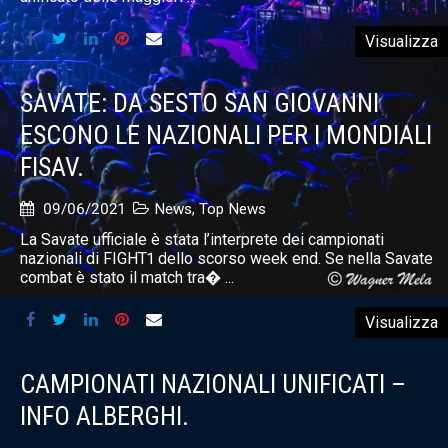
Visualizza
SAVATE: DA SESTO SAN GIOVANNI
ESCONO LE NAZIONALI PER I MONDIALI
FISAV.
09/06/2021
News
,
Top News
La Savate ufficiale è stata l’interprete dei campionati
nazionali di FIGHT1 dello scorso week end. Se nella Savate
combat è stato il match tra� ...
Visualizza
CAMPIONATI NAZIONALI UNIFICATI –
INFO ALBERGHI.