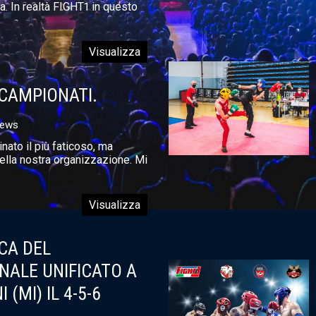
a. In realtà FIGHT1 in questo
Visualizza
 CAMPIONATI.
News
nato il più faticoso, ma
lla nostra organizzazione. Mi
Visualizza
CA DEL
NALE UNIFICATO A
(MI) IL 4-5-6