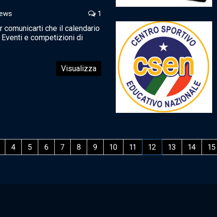
ews
1
r comunicarti che il calendario
 Eventi e competizioni di
Visualizza
4
5
6
7
8
9
10
11
12
13
14
15