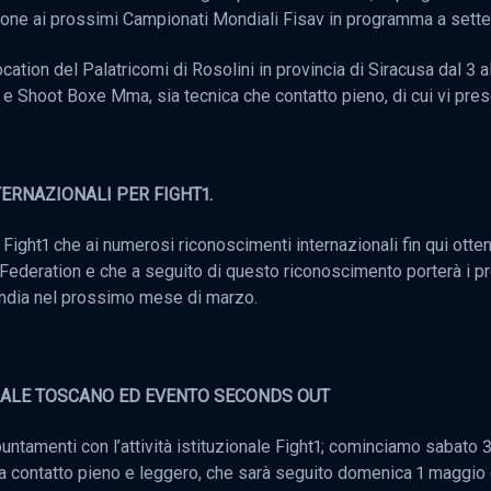
ione ai prossimi Campionati Mondiali Fisav in programma a settem
ation del Palatricomi di Rosolini in provincia di Siracusa dal 3 a
 e Shoot Boxe Mma, sia tecnica che contatto pieno, di cui vi pre
ERNAZIONALI PER FIGHT1.
 Fight1 che ai numerosi riconoscimenti internazionali fin qui ott
i Federation e che a seguito di questo riconoscimento porterà i prop
andia nel prossimo mese di marzo.
ALE TOSCANO ED EVENTO SECONDS OUT
untamenti con l’attività istituzionale Fight1; cominciamo sabato 
contatto pieno e leggero, che sarà seguito domenica 1 maggio 