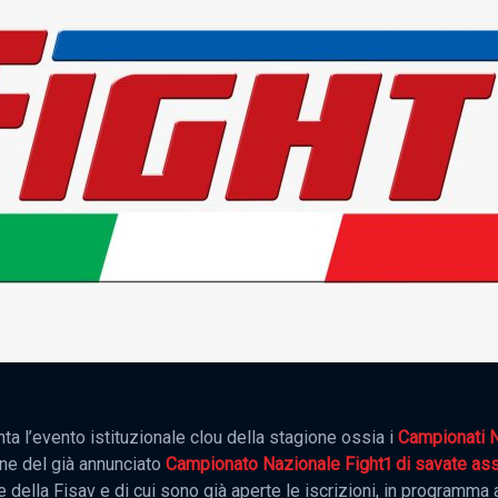
ta l’evento istituzionale clou della stagione ossia i
Campionati N
one del già annunciato
Campionato Nazionale Fight1 di savate ass
le della Fisav e di cui sono già aperte le iscrizioni, in program