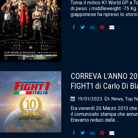
Torna il mitico K1 World GP a 
di peso: i middleweight -75 K
giapponese ha ripreso lo storico
CORREVA L’ANNO 20
FIGHT1 di Carlo Di Bl
19/01/2023
News
,
Top N
Era venerdì 20 Marzo 2013 che a
il comunicato stampa che annunc
Eravamo reduci dalla ...