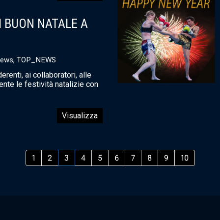
DI BUON NATALE A
News
,
TOP_NEWS
derenti, ai collaboratori, alle
nte le festività natalizie con
Visualizza
1
2
3
4
5
6
7
8
9
10