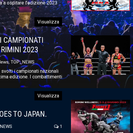
a a ospitare l’edizione 2023
Visualizza
EI CAMPIONATI
 RIMINI 2023
News
,
TOP_NEWS
 svolti i campionati nazionali
cima edizione. I combattimenti
Visualizza
OES TO JAPAN.
_NEWS
1