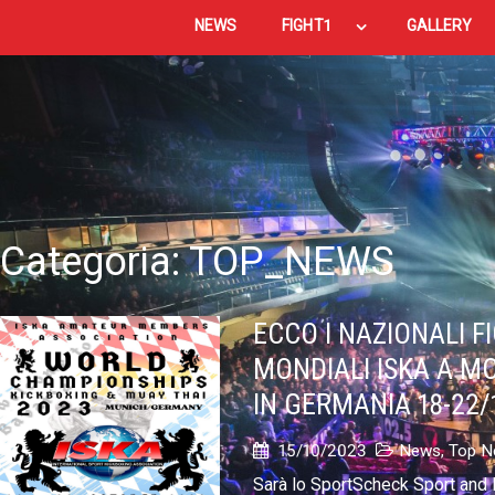
NEWS
FIGHT1
GALLERY
Categoria:
TOP_NEWS
ECCO I NAZIONALI FI
MONDIALI ISKA A M
IN GERMANIA 18-22/
15/10/2023
News
,
Top N
Sarà lo SportScheck Sport and 