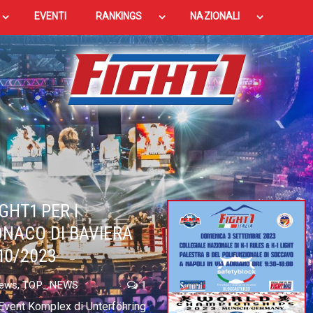
EVENTI
RANKINGS
NAZIONALI
GHT1 PER I
ONACO DI BAVIERA
10/2023
ews
,
TOP_NEWS
1
Event Komplex di Unterföhring