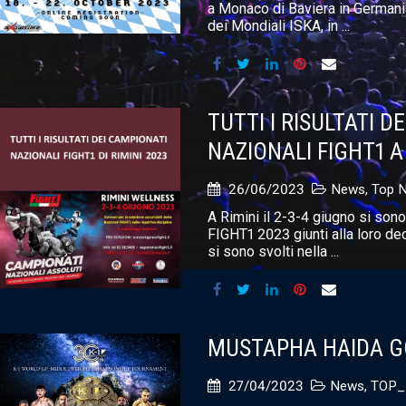
a Monaco di Baviera in Germani
dei Mondiali ISKA, in ...
TUTTI I RISULTATI D
NAZIONALI FIGHT1 A
26/06/2023
News
,
Top 
A Rimini il 2-3-4 giugno si sono
FIGHT1 2023 giunti alla loro de
si sono svolti nella ...
MUSTAPHA HAIDA G
27/04/2023
News
,
TOP