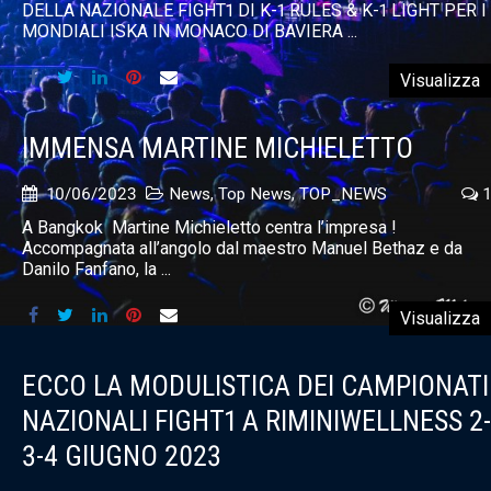
DELLA NAZIONALE FIGHT1 DI K-1 RULES & K-1 LIGHT PER I
MONDIALI ISKA IN MONACO DI BAVIERA ...
Visualizza
IMMENSA MARTINE MICHIELETTO
10/06/2023
News
,
Top News
,
TOP_NEWS
1
A Bangkok Martine Michieletto centra l’impresa !
Accompagnata all’angolo dal maestro Manuel Bethaz e da
Danilo Fanfano, la ...
Visualizza
ECCO LA MODULISTICA DEI CAMPIONATI
NAZIONALI FIGHT1 A RIMINIWELLNESS 2-
3-4 GIUGNO 2023