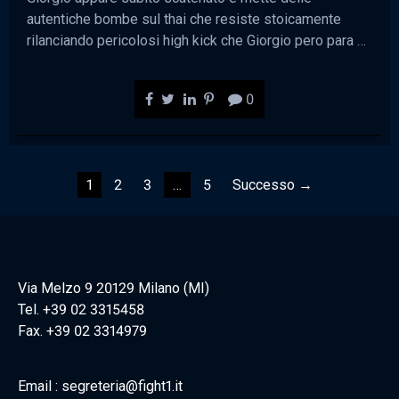
autentiche bombe sul thai che resiste stoicamente
rilanciando pericolosi high kick che Giorgio pero para …
0
Navigazione
1
2
3
…
5
Successo →
articoli
Via Melzo 9 20129 Milano (MI)
Tel. +39 02 3315458
Fax. +39 02 3314979
Email : segreteria@fight1.it