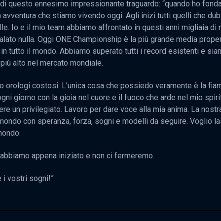
o di questo ennesimo impressionante traguardo: “quando ho fon
 avventura che stiamo vivendo oggi. Agli inizi tutti quelli che dubi
e. Io e il mio team abbiamo affrontato in questi anni migliaia di 
alato nulla. Oggi ONE Championship è la più grande media propert
 in tutto il mondo. Abbiamo superato tutti i record esistenti e si
 più alto nel mercato mondiale.
 o orologi costosi. L’unica cosa che possiedo veramente è la fia
ogni giorno con la gioia nel cuore e il fuoco che arde nel mio spir
e un privilegiato. Lavoro per dare voce alla mia anima. La nostra
 mondo con speranza, forza, sogni e modelli da seguire. Voglio las
 mondo.
m abbiamo appena iniziato e non ci fermeremo.
 i vostri sogni!”