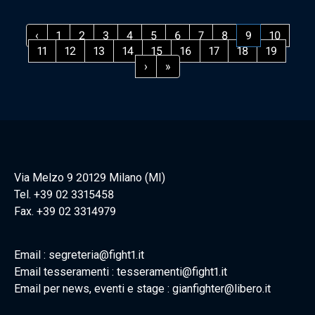
‹
1
2
3
4
5
6
7
8
9
10
11
12
13
14
15
16
17
18
19
›
»
Via Melzo 9 20129 Milano (MI)
Tel. +39 02 3315458
Fax. +39 02 3314979
Email : segreteria@fight1.it
Email tesseramenti : tesseramenti@fight1.it
Email per news, eventi e stage : gianfighter@libero.it